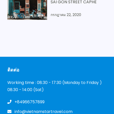
SAI GON STREET CAPHE
กรกฎาคม 22, 2020
ติดต่อ
Working time : 08:30 - 17:30 (Monday to Friday )
08:30 - 14:00 (Sat)
+84966757899
info@vietnamstartravel.com