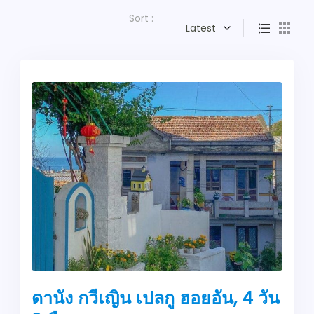
Sort :
Latest
ดานัง กวีเญิน เปลกู ฮอยอัน, 4 วัน