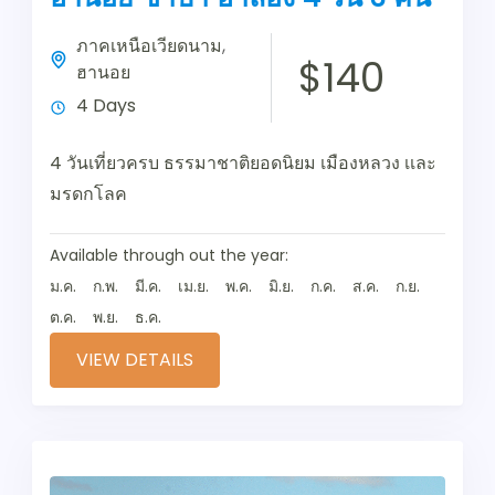
ภาคเหนือเวียดนาม
,
$140
ฮานอย
4 Days
4 วันเที่ยวครบ ธรรมาชาติยอดนิยม เมืองหลวง เเละ
มรดกโลค
Available through out the year:
ม.ค.
ก.พ.
มี.ค.
เม.ย.
พ.ค.
มิ.ย.
ก.ค.
ส.ค.
ก.ย.
ต.ค.
พ.ย.
ธ.ค.
VIEW DETAILS