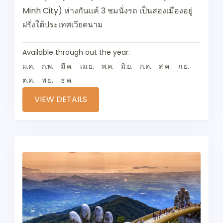
Minh City) ห่างกันเเค้ 3 ชมนั่งรถ เป็นสองเมืองอยู่
ฝรั่งใต้ประเทศเวียดนาม
Available through out the year:
ม.ค.
ก.พ.
มี.ค.
เม.ย.
พ.ค.
มิ.ย.
ก.ค.
ส.ค.
ก.ย.
ต.ค.
พ.ย.
ธ.ค.
VIEW DETAILS