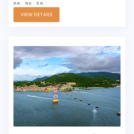
ต.ค.
พ.ย.
ธ.ค.
VIEW DETAILS