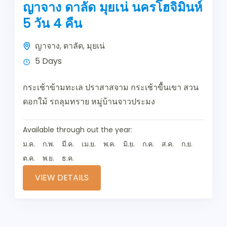
ญาจาง ดาลัด มุยเน่ นครโฮจิมินห์
5 วัน 4 คืน
ญาจาง
,
ดาลัด
,
มุยเน่
5 Days
กระเช้าข้ามทะเล ปราสาสจาม กระเช้าขื้นเขา สวน
ดอกใม้ รถลุมทราย หมู่บ้านจาวประมง
Available through out the year:
ม.ค.
ก.พ.
มี.ค.
เม.ย.
พ.ค.
มิ.ย.
ก.ค.
ส.ค.
ก.ย.
ต.ค.
พ.ย.
ธ.ค.
VIEW DETAILS