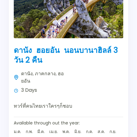
ดานัง ฮอยอัน นอนบานาฮิลล์ 3
วัน 2 คืน
ดานัง
,
ภาคกลาง
,
ฮอ
ยอัน
3 Days
ทวร์ที่คนไทยเราใครๆก็ชอบ
Available through out the year:
ม.ค.
ก.พ.
มี.ค.
เม.ย.
พ.ค.
มิ.ย.
ก.ค.
ส.ค.
ก.ย.