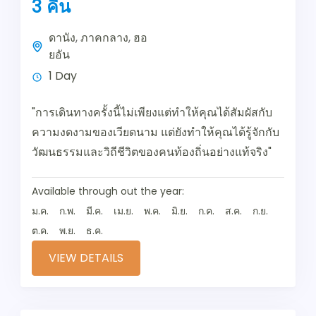
3 คืน
ดานัง
,
ภาคกลาง
,
ฮอ
ยอัน
1 Day
"การเดินทางครั้งนี้ไม่เพียงแต่ทำให้คุณได้สัมผัสกับ
ความงดงามของเวียดนาม แต่ยังทำให้คุณได้รู้จักกับ
วัฒนธรรมและวิถีชีวิตของคนท้องถิ่นอย่างแท้จริง"
Available through out the year:
ม.ค.
ก.พ.
มี.ค.
เม.ย.
พ.ค.
มิ.ย.
ก.ค.
ส.ค.
ก.ย.
ต.ค.
พ.ย.
ธ.ค.
VIEW DETAILS