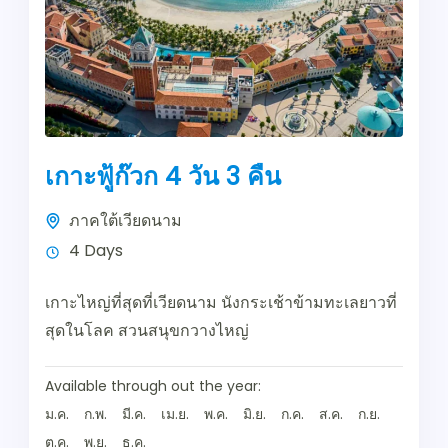
เกาะฟู้ก๊วก 4 วัน 3 คืน
ภาคใต้เวียดนาม
4 Days
เกาะไหญ่ที่สุดที่เวียดนาม นังกระเช้าข้ามทะเลยาวที่
สุดในโลค สวนสนุขกวางไหญ่
Available through out the year:
ม.ค.
ก.พ.
มี.ค.
เม.ย.
พ.ค.
มิ.ย.
ก.ค.
ส.ค.
ก.ย.
ต.ค.
พ.ย.
ธ.ค.