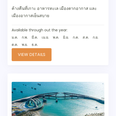
ค้างคืนที่เกาะ อาหารทะเล เมืองตากอากาส เเละ
เมืองอากาสเย็นสบาย
Available through out the year:
ม.ค.
ก.พ.
มี.ค.
เม.ย.
พ.ค.
มิ.ย.
ก.ค.
ส.ค.
ก.ย.
ต.ค.
พ.ย.
ธ.ค.
VIEW DETAILS