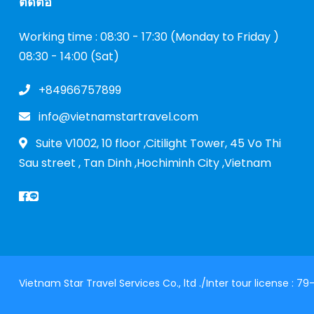
ติดต่อ
Working time : 08:30 - 17:30 (Monday to Friday )
08:30 - 14:00 (Sat)
+84966757899
info@vietnamstartravel.com
Suite V1002, 10 floor ,Citilight Tower, 45 Vo Thi
Sau street , Tan Dinh ,Hochiminh City ,Vietnam
Vietnam Star Travel Services Co., ltd ./Inter tour license 