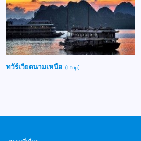
ทวัร์เวียดนามเหนือ
(1 Trip)