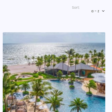
Sort:
a - z