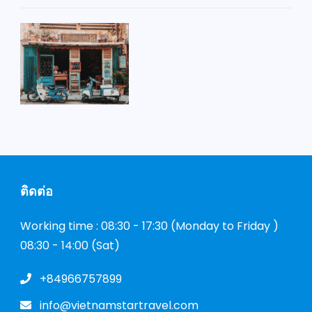
ติดต่อ
Working time : 08:30 - 17:30 (Monday to Friday )
08:30 - 14:00 (Sat)
+84966757899
info@vietnamstartravel.com