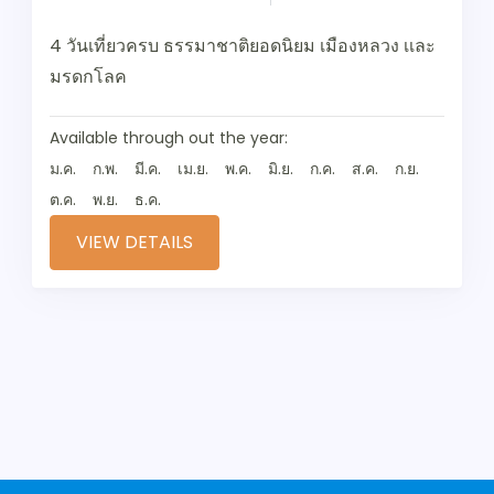
4 วันเที่ยวครบ ธรรมาชาติยอดนิยม เมืองหลวง เเละ
มรดกโลค
Available through out the year:
ม.ค.
ก.พ.
มี.ค.
เม.ย.
พ.ค.
มิ.ย.
ก.ค.
ส.ค.
ก.ย.
ต.ค.
พ.ย.
ธ.ค.
VIEW DETAILS